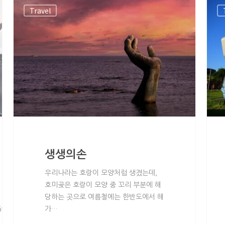
Travel
생생의손
우리나라는 호랑이 모양처럼 생겼는데,
호미곶은 호랑이 모양 중 꼬리 부분에 해
당하는 곳으로 여름철에는 한반도에서 해
GwlMjBtZW51JTNEJTIybWVudSUyMiUyMGNsYXNzJTNEJTIycGFnZV9tZ
가…