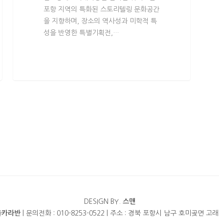
포항 지역의 특화된 스토리텔링 문화공간
을 지향하며, 장소의 역사성과 미학적 특
성을 반영한 특별기획전,…
DESIGN BY.
스맨
을카라반
| 문의전화 : 010-8253-0522 | 주소 : 경북 포항시 남구 호미곶면 고