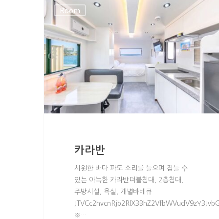
Room
카라반
시원한 바다 파도 소리를 들으며 잠들 수
있는 아늑한 카라반더블침대, 2층침대,
주방시설, 욕실, 개별바베큐
JTVCc2hvcnRjb2RlX3BhZ2VfbWVudV9zY3Jvb
※…