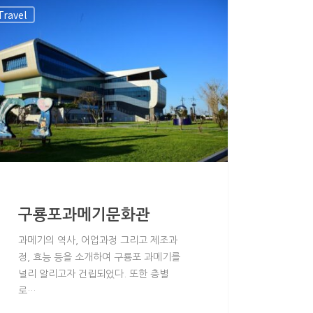
Travel
구룡포과메기문화관
과메기의 역사, 어업과정 그리고 제조과
정, 효능 등을 소개하여 구룡포 과메기를
널리 알리고자 건립되었다. 또한 층별
W51JTIyJTIwcGFnZV90aXRsZV95biUzRCUyMk4lMjIlNUQ=JTVCdGFibG
로…