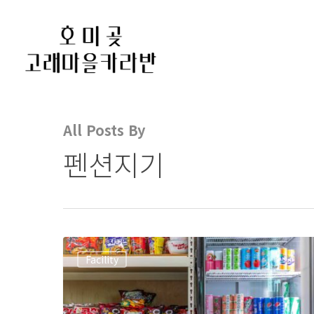
All Posts By
펜션지기
Facility
Hit enter to search or ESC to close