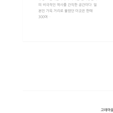
의 비극적인 역사를 간직한 공간이다. 일
본인 가옥 거리로 불렸던 이곳은 한때
300여…
고래마