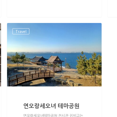
Travel
연오랑세오녀 테마공원
연오랑세오녀테마공원 전시관 귀비고는